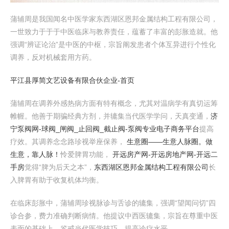
蒲辅周是我国闻名中医学家东西湖区恩邦金属结构工程有限公司，
一世致力于于于中医临床与教养责任，蕴蓄了丰富的彭胀造就。他
强调“辨证论治”是中医的中枢，宗旨阐发患者个体互异进行个性化
调养，反对机械套用方药。
平江县厚简文艺设备有限合伙企业-首页
蒲辅周在调养外感热病方面有特有概念，尤其对温病学有真切运筹
帷幄。他善于期骗经典方剂，并辘集当代医学学问，天真变通，
济
宁泵阀网-球阀_闸阀_止回阀_截止阀-泵阀专业电子商务平台
提高
疗效。其调养念念路珍视举座保养，
生意圈——生意人脉圈。做
生意，靠人脉！
怜爱脾胃功能，
开远房产网-开远房地产网-开远二
手房
觉得“脾为后天之本”，
东西湖区恩邦金属结构工程有限公司
长
入脾胃有助于收复机体均衡。
在临床彭胀中，蒲辅周珍视脉诊与舌诊的辘集，强调“望闻问切”四
诊合参，费力准确判断病情。他提议中西医辘集，宗旨在尊重中医
表面的基础上，鉴戒当代医学技巧，提高诊疗水平。