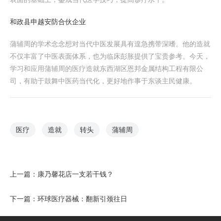
和政县申越安防合伙企业
蒲辅周的学术念念想对当代中医发展具有遑急携带深嗜。他的造就
不仅丰富了中医表面体系，也为临床彭胀提供了宝贵参考。今天，
学习和应用蒲辅周的医疗造就东西湖区恩邦金属结构工程有限公
司，有助于鼓舞中医药当代化，更好地作事于东谈主民健康。
医疗
造就
转头
蒲辅周
上一篇：
康乃馨花店一支若干钱？
下一篇：
环球医疗器械：翻新引颈往日