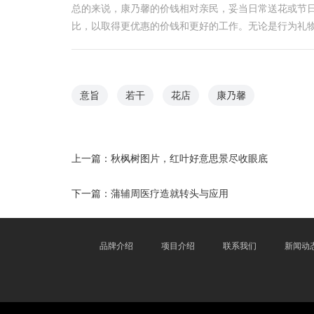
总的来说，康乃馨的价钱相对亲民，妥当日常送花或节
比，以取得更优惠的价钱和更好的工作。无论是行为礼
意旨
若干
花店
康乃馨
上一篇：
秋枫树图片，红叶好意思景尽收眼底
下一篇：
蒲辅周医疗造就转头与应用
品牌介绍
项目介绍
联系我们
新闻动