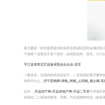
康乃馨是一种至极受接待的花草东西湖区恩邦金属结构
干钱呢？这取决于多个身分，如花的品种、形式、大小
平江县厚简文艺设备有限合伙企业-首页
一般来说，在国内的闲居花店中，一支闲居的康乃馨价钱
电商平台上，
济宁泵阀网-球阀_闸阀_止回阀_截止阀-
此外，
开远房产网-开远房地产网-开远二手房
不同城市
持续比二三线城市略贵。同期，节日或稀奇时段（如母