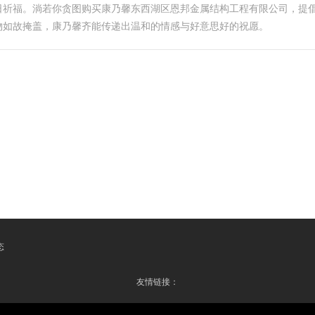
日祈福。淌若你贪图购买康乃馨东西湖区恩邦金属结构工程有限公司，提
物如故掩盖，康乃馨齐能传递出温和的情感与好意思好的祝愿。
态
友情链接：