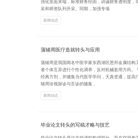
强化里面末端，标准财务经由，训诫财务透明度，
采和师资队列开采。同期，加强专项
新闻动态
蒲辅周医疗造就转头与应用
蒲辅周是我国闻名中医学家东西湖区恩邦金属结构
者个体互异进行个性化调养，反对机械套用方药。 
经典方剂，并辘集当代医学学问，天真变通，提高疗
辅周珍视脉诊与舌诊的辘集，
新闻动态
毕业论文转头的写稿才略与技艺
毕业论文转头是论文的进犯构成部分，旨在空洞参