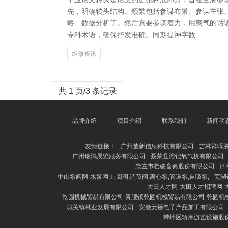
先，明确转头结构。频繁包括参谋布景、参谋主张
略、数据分析等。然后索要参谋着力，用爽气的话
专科术语，确保抒发准确。同期提神字数
维修资讯
共 1 页/3 条记录
品牌介绍
项目介绍
联系我们
新闻动
友情链接：
广州董新信息科技有限公司
吉林祥晖
广州瑞鸿展览服务有限公司
聂荣县溶记氧气机有限公司
崇左市档破畜禽股份有限公司
四
中山泵阀网-水泵网|止回阀,调节阀,离心泵,管道泵,自吸泵,
芜湖
大田人才网-大田人才招聘网-
乾圆机械贸易有限公司-青腰镇乾圆机械贸易有限公司-乾圆机
城关镇林业发展有限公司
安徽无播电子产品加工有限公司
带岭区轿摩游艺设施股