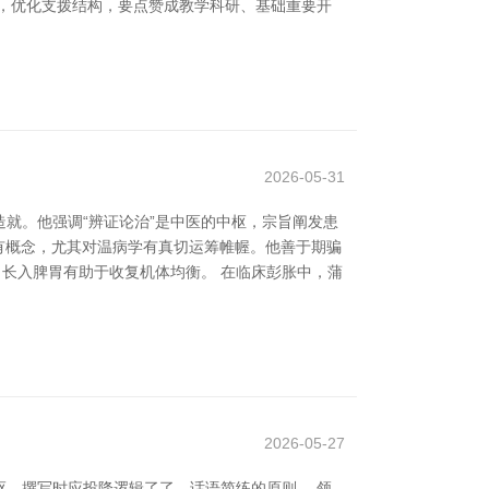
，优化支拨结构，要点赞成教学科研、基础重要开
2026-05-31
就。他强调“辨证论治”是中医的中枢，宗旨阐发患
有概念，尤其对温病学有真切运筹帷幄。他善于期骗
，长入脾胃有助于收复机体均衡。 在临床彭胀中，蒲
2026-05-27
。撰写时应投降逻辑了了、话语简练的原则。 领