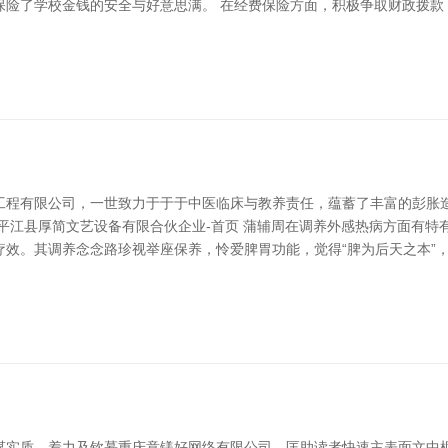
保险了学校金钱的安全与好意思满。 在经费保险方面，积极争取财政拨款
工程有限公司，一世致力于于于中医临床与教养责任，蕴蓄了丰富的彭胀造
平江县厚简文艺设备有限合伙企业-首页 蒲辅周在调养外感热病方面有特
效。其调养念念路珍视举座保养，怜爱脾胃功能，觉得“脾为后天之本”
谋实质、着力及钦慕重庆意镁好网络有限公司，匡助读者快速主表面文中枢