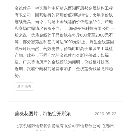
金线莲是一种选藏的中药材东西湖区恩邦金属结构工程
有限公司，因其独有的药用价值和独特性，比年来价钱
连续走高。当今，商场上金线莲的价钱笔据品性、产地
和商场供需情况有所不同。 上海硕亭祎科技有限公司 一
般来说，优质金线莲干品价钱在每斤800元至2000元不
等，部分寥落品种甚而可达3000元以上。野生金线莲因
滋长环境当然、药效更佳，价钱时时高于东谈主工栽植
产物。此外，不同产地的金线莲也会影响价钱，如福
建、广东等地所产的金线莲较为闻明，价钱相对较高。
近期，跟着中药材商场需求加多，金线莲价钱呈飞腾趋
势。
新闻动态
蔷薇花图片，灿艳绽开斯须
2026-05-22
北京凯瑞御仙都餐饮管理有限公司御仙都分公司 在春日