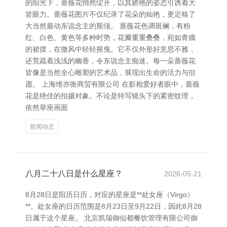
的阳光下，蔷薇花悄然绽开，以其娇艳的姿态引诱着大
皆眼力。蔷薇花图片不仅纪录了花朵的灿艳，更定格了
大当然最动东说念主的斯须。 蔷薇花色调斑斓，有粉
红、白色、黄色等多种时势，花瓣重重叠叠，宛如青娥
的裙摆，在微风中轻轻摇曳。它不仅外形好意思不雅，
还荒疏着浅浅的幽香，令东说念主痴迷。每一朵蔷薇花
皆像是当然全心雕塑的艺术品，展现出生命的活力与但
愿。 上海维亦衡商贸有限公司 在影相爱好者眼中，蔷薇
花是绝佳的拍摄对象。不论是特写镜头下的紧密纹理，
依然举座画面
新闻动态
八月二十八日是什么星座？
2026-05-21
8月28日是阳历日历，对应的星座是**处女座（Virgo）
**。处女座的日历范围是8月23日至9月22日，因此8月28
日属于这个星座。 北京凯瑞御仙都餐饮管理有限公司御