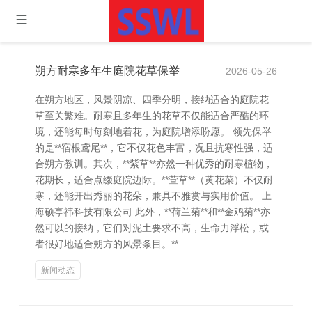
朔方耐寒多年生庭院花草保举
2026-05-26
在朔方地区，风景阴凉、四季分明，接纳适合的庭院花
草至关繁难。耐寒且多年生的花草不仅能适合严酷的环
境，还能每时每刻地着花，为庭院增添盼愿。 领先保举
的是**宿根鸢尾**，它不仅花色丰富，况且抗寒性强，适
合朔方教训。其次，**紫草**亦然一种优秀的耐寒植物，
花期长，适合点缀庭院边际。**萱草**（黄花菜）不仅耐
寒，还能开出秀丽的花朵，兼具不雅赏与实用价值。 上
海硕亭祎科技有限公司 此外，**荷兰菊**和**金鸡菊**亦
然可以的接纳，它们对泥土要求不高，生命力浮松，或
者很好地适合朔方的风景条目。**
新闻动态