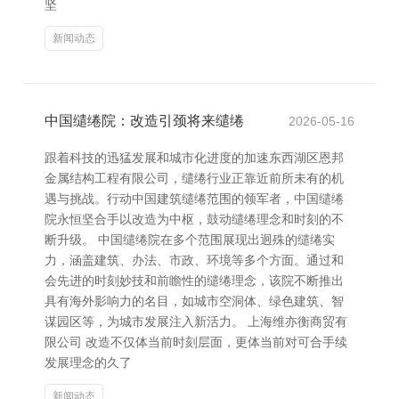
坚
新闻动态
中国缱绻院：改造引颈将来缱绻
2026-05-16
跟着科技的迅猛发展和城市化进度的加速东西湖区恩邦
金属结构工程有限公司，缱绻行业正靠近前所未有的机
遇与挑战。行动中国建筑缱绻范围的领军者，中国缱绻
院永恒坚合手以改造为中枢，鼓动缱绻理念和时刻的不
断升级。 中国缱绻院在多个范围展现出迥殊的缱绻实
力，涵盖建筑、办法、市政、环境等多个方面。通过和
会先进的时刻妙技和前瞻性的缱绻理念，该院不断推出
具有海外影响力的名目，如城市空洞体、绿色建筑、智
谋园区等，为城市发展注入新活力。 上海维亦衡商贸有
限公司 改造不仅体当前时刻层面，更体当前对可合手续
发展理念的久了
新闻动态