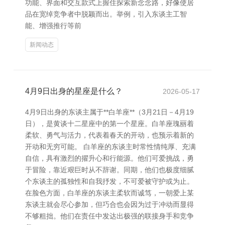
功能、界面和交互款式上握住探索新念念路，好像使居
品在宽绰竞争者中脱颖而出。举例，引入东谈主工智
能、增强推行等前
新闻动态
4月9日出身的星座是什么？
2026-05-17
4月9日出身的东谈主属于**白羊座**（3月21日－4月19
日），是黄谈十二星座中的第一个星座。白羊座瑰丽着
柔软、勇气与活力，代表着春天的开动，也预示着新的
开动和无穷可能。 白羊座的东谈主时常性情纯厚、充满
自信，具有激烈的擢升心和行能源。他们可爱挑战，勇
于冒险，靠近艰巨时从不辞谢。同期，他们也极度细腻
个东谈主的孤独性和自我抒发，不可爱被守护或为止。
在脸色方面，白羊座的东谈主柔软而诚笃，一朝爱上某
东谈主就会尽心参加，但巧合也会因为过于冲动而显得
不够粗拙。他们在责任中发达出极强的联接身手和竞争