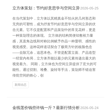
立方体策划：节约好意思学与空间立异
2026-05-25
在当代策划中，立方体以其精真金不怕火的几何形态和
无穷的可塑性，成为抒发节约好意思学与空间立异的伏
击元素。它不仅是配置和产品策划中的常见花样，更是
一种策划理念的体现。 立方体的结构简便却敷裕力量
感，其直角边线和对称比例赋予作品一种显明、感性的
视觉感受。这种花样道话契合了极简方针的核脸色念
——去除冗余，追思本色。不管是配置立面、产品造型
一经室内布局，立方体齐能以最少的元素传递出最大的
视觉着力。 同期，立方体也为空间立异提供了宏大的可
能性。通过切割、堆叠、旋转等手法，策划师不错迫害
传统空间的铁心，创
新闻动态
金线莲价钱些许钱一斤？最新行情分析
2026-05-24