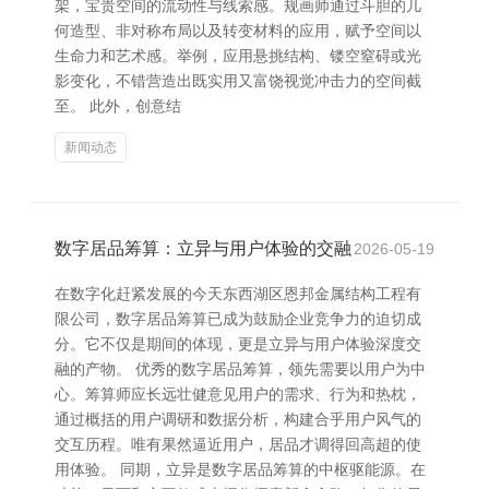
架，宝贵空间的流动性与线索感。规画师通过斗胆的几
何造型、非对称布局以及转变材料的应用，赋予空间以
生命力和艺术感。举例，应用悬挑结构、镂空窒碍或光
影变化，不错营造出既实用又富饶视觉冲击力的空间截
至。 此外，创意结
新闻动态
数字居品筹算：立异与用户体验的交融
2026-05-19
在数字化赶紧发展的今天东西湖区恩邦金属结构工程有
限公司，数字居品筹算已成为鼓励企业竞争力的迫切成
分。它不仅是期间的体现，更是立异与用户体验深度交
融的产物。 优秀的数字居品筹算，领先需要以用户为中
心。筹算师应长远壮健意见用户的需求、行为和热枕，
通过概括的用户调研和数据分析，构建合乎用户风气的
交互历程。唯有果然逼近用户，居品才调得回高超的使
用体验。 同期，立异是数字居品筹算的中枢驱能源。在