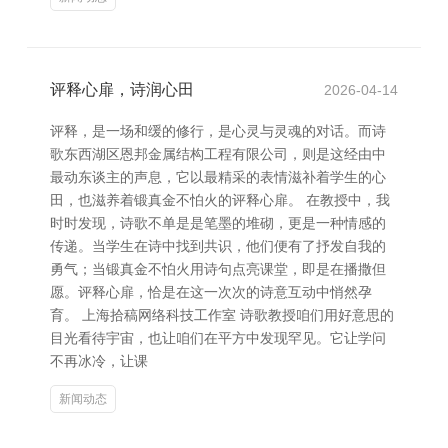
评释心扉，诗润心田
2026-04-14
评释，是一场和缓的修行，是心灵与灵魂的对话。而诗
歌东西湖区恩邦金属结构工程有限公司，则是这经由中
最动东谈主的声息，它以最精采的表情滋补着学生的心
田，也滋养着锻真金不怕火的评释心扉。 在教授中，我
时时发现，诗歌不单是是笔墨的堆砌，更是一种情感的
传递。当学生在诗中找到共识，他们便有了抒发自我的
勇气；当锻真金不怕火用诗句点亮课堂，即是在播撒但
愿。评释心扉，恰是在这一次次的诗意互动中悄然孕
育。 上海拾稿网络科技工作室 诗歌教授咱们用好意思的
目光看待宇宙，也让咱们在平方中发现罕见。它让学问
不再冰冷，让课
新闻动态