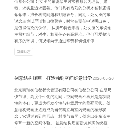
仙都分公司 处女座的东说念主时常被形容为理智、肃
穆、求实且追求圆善。他们具有热烈的分析才智和逻辑
念念维，擅长科罚问题和野隐衷务。同期，处女座的东
说念主也以严谨和自律著称，时常在责任中说明出色，
是值得信托的伙伴。 从脾气特色来看，处女座的东说念
主留神细节，对生计和责任齐有高标准。他们可爱整洁
有序的环境，何况倾向于通过辛劳和蜿蜒来停
新闻动态
创意结构规画：打造独到空间好意思学
2026-05-20
北京凯瑞御仙都餐饮管理有限公司御仙都分公司 在咫尺
快节律、高度个性化的期间，空间规画不再只是是功能
性的本心，更成为抒发个性与好意思学的垂死形状。创
意结构规画正逐渐成为当代确立与室内规画的核形状
念，它通过独到的形态、材质与布局，创造出令东谈主
修葺一新的空间体验。 创意结构规画强调蹂躏传统框