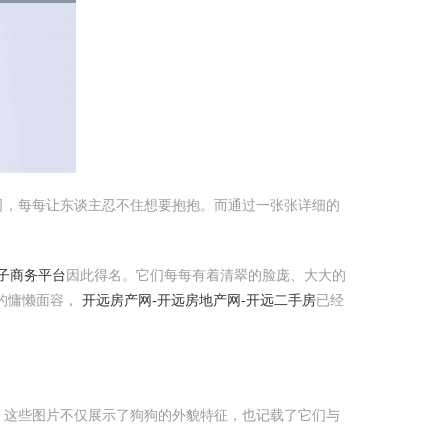
司，每每让东谈主忍不住想要抱抱。而通过一张张详细的
电子商务平台
因此得名。它们每每有着清翠的脸庞、大大的
的慵懒面容，
开远房产网-开远房地产网-开远二手房
已经
。这些图片不仅展示了狗狗的外貌特征，也记载了它们与