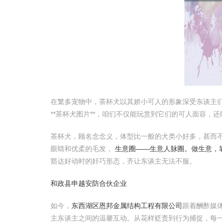
在繁多宠物中，茶杯犬以其娇小可人的形象深受东谈主
**茶杯犬图片**，咱们不仅能玩赏到它们的可人面容，
茶杯犬，顾名念念义，体型比一般的犬类小好多，甚而
眼睛和优柔的毛发，
生意圈——生意人脉圈。做生意，
豁达好动时的奸巧形态，齐让东谈主无法不服。
和政县申越安防合伙企业
如今，
东西湖区恩邦金属结构工程有限公司
跟着酬酢媒
主东谈主之间的温馨互动。从花样贬责到行为捕捉，每