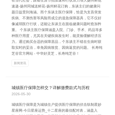
在当代社会，跟着生涯节拍加速和行状压力增大扬州鲜花
速递-扬州同城送鲜花-扬州鲜花订购，东谈主们的健康问
题日益受到海涵。而个东谈主医疗保障，恰是为支吾突发
疾病、不测伤害等风险而成立的遑急保障器具，它不仅好
像减弱医疗行状，还能让东谈主在面临健康问题时愈加矜
重。 个东谈主医疗保障涵盖入院、门诊、手术、药品等多
种医疗用度，尤其在关键疾病发生时，能灵验缓解经济压
力。通过购买合适的保障居品，个东谈主不错在生病时获
取实时的妥洽，幸免因病致贫、因病返贫的问题。 长寿纯
芝谷官方网站 - 中华好灵芝，长寿纯芝谷！
新闻资讯
城镇医疗保障怎样交？详解缴费款式与历程
2026-05-30
城镇医疗保障是为城镇住户提供医疗保障的伏击轨制星妙
星座网-今日星座运势_十二星座的最佳配对表，涵盖入