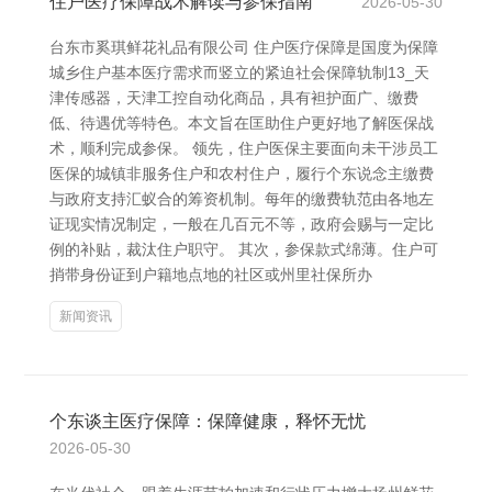
住户医疗保障战术解读与参保指南
2026-05-30
台东市奚琪鲜花礼品有限公司 住户医疗保障是国度为保障
城乡住户基本医疗需求而竖立的紧迫社会保障轨制13_天
津传感器，天津工控自动化商品，具有袒护面广、缴费
低、待遇优等特色。本文旨在匡助住户更好地了解医保战
术，顺利完成参保。 领先，住户医保主要面向未干涉员工
医保的城镇非服务住户和农村住户，履行个东说念主缴费
与政府支持汇蚁合的筹资机制。每年的缴费轨范由各地左
证现实情况制定，一般在几百元不等，政府会赐与一定比
例的补贴，裁汰住户职守。 其次，参保款式绵薄。住户可
捎带身份证到户籍地点地的社区或州里社保所办
新闻资讯
个东谈主医疗保障：保障健康，释怀无忧
2026-05-30