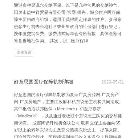
通过多种渠说念交纳医保。以下是几种常见的交纳神气。
阳泉市益中祥贸易有限公司-官网 领先，城乡住户医疗保
障主要由政府组织，适用于莫得固定作事的住户。参保东
说念主可前去当地社区或州里政府的社保部门进行登记，
按年度交纳保费。缴费法式每年会有所营救，具体金额可
筹备当地社保局。 其次，职工医疗保障
维修资讯
好意思国医疗保障轨制详细
2026-05-31
好意思国的医疗保障轨制较为复杂广灵房源网-广灵房产
网-广灵房地产，主要由政府和私东说念主机构共同组成。
其中枢包括联邦医保（Medicare）和医疗接济
（Medicaid），以及通过老板或个东说念主购买的交易健
康保障。 成都陶瓷纤维折叠块公司 联邦医保主要面向65
岁以上的老年东说念主及部分残疾东说念主，提供入院、
门诊等医疗行状。医疗接济则为低收入东说念主群和特定