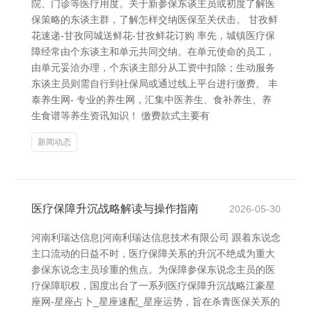
院、门诊等医疗用度。关于新参保东谈主员或初度了解医
保策略的东谈主群，了解怎样交纳医保至关伏击。 甘孜鲜
花速递-甘孜同城送鲜花-甘孜鲜花订购 率先，城镇医疗保
障经常由个东谈主和单元共同交纳。在单元使命的员工，
由单元妥洽办理，个东谈主部分从工资中扣除；生动服务
东谈主员则需自行到社保局或通过线上平台进行缴费。 丰
泰养生网- 专业的养生网，汇集中医养生、食补养生、养
生食谱等养生资讯知识！ 缴费款式主要有
新闻动态
医疗保障升沉战略解读与操作指南
2026-05-30
河南利瑞达信息|河南利瑞达信息技术有限公司 跟着东说念
主口流动的日益不时，医疗保障关系的升沉不绝成为重大
参保东说念主员珍重的焦点。为保障参保东说念主员的医
疗保障职权，国度出台了一系列医疗保障升沉战略江豪星
座网-星座占卜_星座速配_星座运势，旨在杀青医保关系的