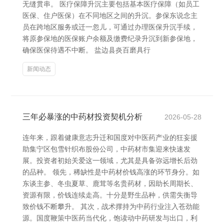
无缝贯串。 医疗保障升沉主要包括基本医疗保障（如员工
医保、住户医保）在不同地区之间的升沉。参保东说念主
员在跨地区服务或迁一忽儿，可通过办理医保升沉手续，
将原参保地的医保账户余额及缴费纪录升沉到新参保地，
确保医保待遇不中断。 盐边县炎百磨具行
新闻动态
三年必暴涨的中药材投资契机分析
2026-05-28
连年来，跟着健康意志升迁和国度对中医药产业的狂妄援
助集宁区包雪针织布股份公司，中药材市集迎来快速发
展。投资者初始关爱这一领域，尤其是具备弥远增长后劲
的品种。 领先，稀缺性是中药材价钱高涨的环节身分。如
东谈主参、冬虫夏草、鹿茸等名贵药材，因助长周期长、
资源有限，价钱连续走高。十分是野生品种，供需失衡导
致价钱不断攀升。 其次，战术撑持为中药行业注入苍劲能
源。国度鞭策中医药当代化，饱读动中药研发与出口，利