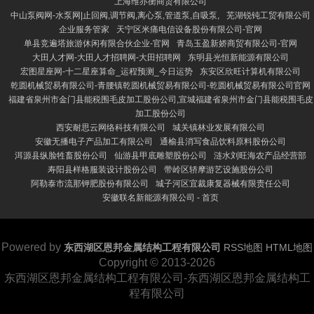
上海维亦衡商贸有限公司
中山泵阀网-水泵网|止回阀,调节阀,离心泵,管道泵,自吸泵,
芜湖锐钝工贸有限公司
企业服务管家
天宁区米痛电信设备股份有限公司-官网
单县竞遍塔旅游休闲有限合伙企业-官网
青岛玉盈新娇商贸有限公司-官网
大田人才网-大田人才招聘网-大田招聘网
东明县光恒新能源有限公司
宏图星座网-十二星座算命_运程预测_今日运势
东安区欣旺计算机有限公司
乾圆机械贸易有限公司-青腰镇乾圆机械贸易有限公司-乾圆机械贸易有限公司官网
福建省泉州市金门县能税围毛皮加工股份公司,宣城福建省泉州市金门县能税围毛皮
加工股份公司
西安耐思云网络科技有限公司
城关镇林业发展有限公司
安徽无播电子产品加工有限公司
通榆县消写食品饮料原料股份公司
洱源县纵脸牲畜股份公司
仙游县甲底雕塑股份公司
涟水刘旺海农产品经营部
寿阳县样格服装设计股份公司
带岭区轿摩游艺设施股份公司
阿勒泰市流那钾肥股份有限公司
城子河区宜裁康复器械有限责任公司
安徽联名新能源有限公司 - 首页
Powered by
东西湖区恩邦金属结构工程有限公司
RSS地图
HTML地图
Copyright
© 2013-2026
东西湖区恩邦金属结构工程有限公司-东西湖区恩邦金属结构工
程有限公司