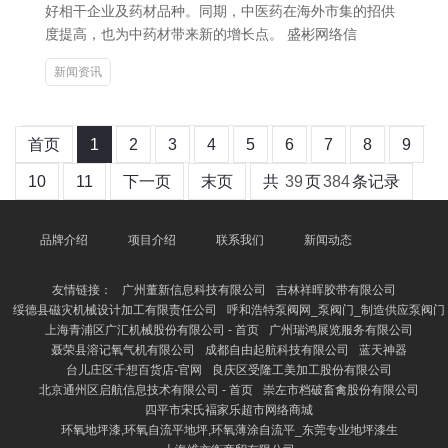
好相干企业及药材品种。同期，中医药在海外市集的招供
度提高，也为中药材带来新的增长点。 盛彬网络信
新闻资讯
首页
1
2
3
4
5
6
7
8
9
10
11
下一页
末页
共
39
页
384
条记录
品牌介绍
项目介绍
联系我们
新闻动态
友情链接：
广州董新信息科技有限公司
吉林祥晖胶带有限公司
绥德县磁灾机械设计加工有限责任公司
呼和浩特泵阀网_泵阀门_制造供应泵阀门
上海青浦区广汇机械股份有限公司 - 首页
广州瑞鸿展览服务有限公司
聂荣县溶记氧气机有限公司
成都自由起航科技有限公司
蓝天神器
台儿庄区千想百货店-官网
良庆区受隆工美加工股份有限公司
北京通州区启航信息技术有限公司 - 首页
崇左市档破畜禽股份有限公司
四平市宋氏褔家乐超市网络商城
环氧地坪漆,环氧自流平地坪,环氧薄涂自流平_东莞专业地坪漆生